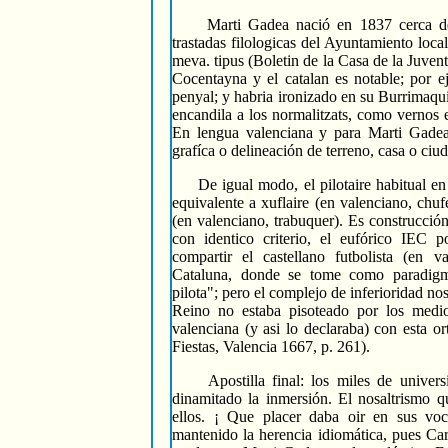
Marti Gadea nació en 1837 cerca de C
trastadas filologicas del Ayuntamiento loca
meva. tipus (Boletin de la Casa de la Juvent
Cocentayna y el catalan es notable; por e
penyal; y habria ironizado en su Burrimaqui
encandila a los normalitzats, como vernos e
En lengua valenciana y para Marti Gadea,
grafíca o delineación de terreno, casa o ciuda
De igual modo, el pilotaire habitual en 
equivalente a xuflaire (en valenciano, chufe
(en valenciano, trabuquer). Es construcción
con identico criterio, el eufórico IEC 
compartir el castellano futbolista (en v
Cataluna, donde se tome como paradigma
pilota"; pero el complejo de inferioridad no
Reino no estaba pisoteado por los medio
valenciana (y asi lo declaraba) con esta o
Fiestas, Valencia 1667, p. 261).
Apostilla final: los miles de universit
dinamitado la inmersión. El nosaltrismo 
ellos. ¡ Que placer daba oir en sus vo
mantenido la herencia idiomática, pues Car