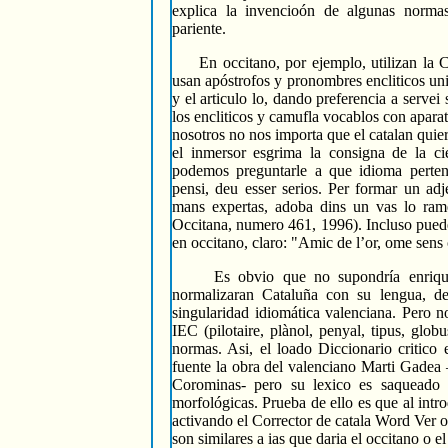
explica la invencioón de algunas norma
pariente.
En occitano, por ejemplo, utilizan la CH
usan apóstrofos y pronombres encliticos un
y el articulo lo, dando preferencia a servei
los encliticos y camufla vocablos con aparatos
nosotros no nos importa que el catalan quie
el inmersor esgrima la consigna de la cien
podemos preguntarle a que idioma pertene
pensi, deu esser serios. Per formar un adj
mans expertas, adoba dins un vas lo ramel
Occitana, numero 461, 1996). Incluso puede 
en occitano, claro: "Amic de l’or, ome sens c
Es obvio que no supondría enriquecim
normalizaran Cataluña con su lengua, de
singularidad idiomática valenciana. Pero n
IEC (pilotaire, plànol, penyal, tipus, glo
normas. Asi, el loado Diccionario critico
fuente la obra del valenciano Marti Gadea 
Corominas- pero su lexico es saqueado e 
morfológicas. Prueba de ello es que al intr
activando el Corrector de catala Word Ver o
son similares a ias que daria el occitano o el