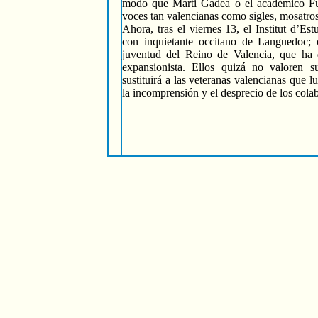
modo que Marti Gadea o el académico Ful
voces tan valencianas como sigles, mosatros,
Ahora, tras el viernes 13, el Institut d’Est
con inquietante occitano de Languedoc; o
juventud del Reino de Valencia, que ha 
expansionista. Ellos quizá no valoren 
sustituirá a las veteranas valencianas que l
la incomprensión y el desprecio de los colab